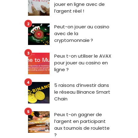
jouer en ligne avec de
l’argent réel !
Peut-on jouer au casino
avec de la
cryptomonnaie ?
Peux t-on utiliser le AVAX
pour jouer au casino en
ligne ?
5 raisons d’investir dans
le réseau Binance Smart
Chain
Peux t-on gagner de
l’argent en participant
aux tournois de roulette
?