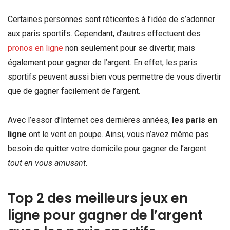
Certaines personnes sont réticentes à l’idée de s’adonner
aux paris sportifs. Cependant, d’autres effectuent des
pronos en ligne
non seulement pour se divertir, mais
également pour gagner de l’argent. En effet, les paris
sportifs peuvent aussi bien vous permettre de vous divertir
que de gagner facilement de l’argent.
Avec l’essor d’Internet ces dernières années,
les paris en
ligne
ont le vent en poupe. Ainsi, vous n’avez même pas
besoin de quitter votre domicile pour gagner de l’argent
tout en vous amusant
.
Top 2 des meilleurs jeux en
ligne pour gagner de l’argent