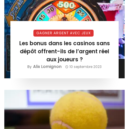
GAGNER ARGENT AVEC JEUX
Les bonus dans les casinos sans
dépôt offrent-ils de l’argent réel
aux joueurs ?
Alix Lomignon
By
10 septembre 2023