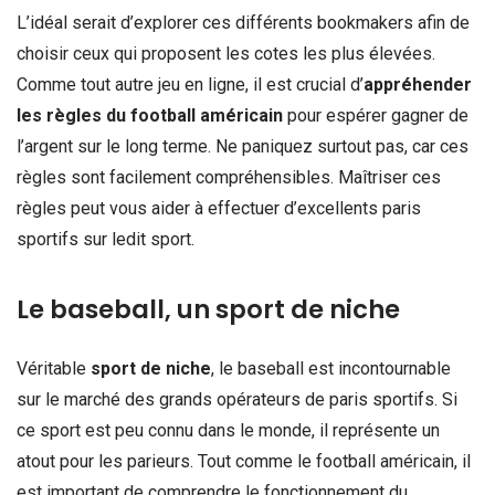
L’idéal serait d’explorer ces différents bookmakers afin de
choisir ceux qui proposent les cotes les plus élevées.
Comme tout autre jeu en ligne, il est crucial d’
appréhender
les règles du football américain
pour espérer gagner de
l’argent sur le long terme. Ne paniquez surtout pas, car ces
règles sont facilement compréhensibles. Maîtriser ces
règles peut vous aider à effectuer d’excellents paris
sportifs sur ledit sport.
Le baseball, un sport de niche
Véritable
sport de niche
, le baseball est incontournable
sur le marché des grands opérateurs de paris sportifs. Si
ce sport est peu connu dans le monde, il représente un
atout pour les parieurs. Tout comme le football américain, il
est important de comprendre le fonctionnement du