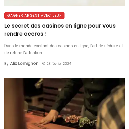
GAGNER ARGENT AVEC JEUX
Le secret des casinos en ligne pour vous
rendre accros !
Dans le monde excitant des casinos en ligne, l’art de séduire et
de retenir l’attention ...
Alix Lomignon
By
23 février 2024