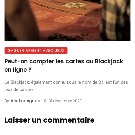
GAGNER ARGENT AVEC JEUX
Peut-on compter les cartes au Blackjack
en ligne ?
Le Blackjack, également connu sous le nom de 21, est l’un des
jeux de casino ...
Alix Lomignon
By
31 décembre 2023
Laisser un commentaire