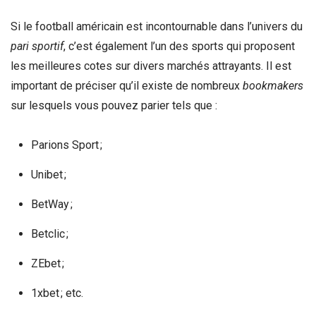
Si le football américain est incontournable dans l’univers du
pari sportif
, c’est également l’un des sports qui proposent
les meilleures cotes sur divers marchés attrayants. Il est
important de préciser qu’il existe de nombreux
bookmakers
sur lesquels vous pouvez parier tels que :
Parions Sport ;
Unibet ;
BetWay ;
Betclic ;
ZEbet ;
1xbet ; etc.