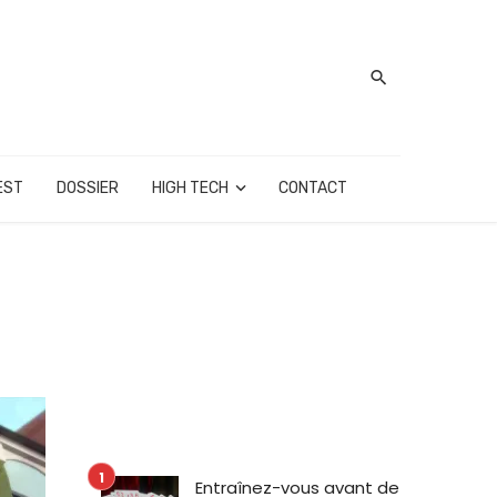
EST
DOSSIER
HIGH TECH
CONTACT
Entraînez-vous avant de