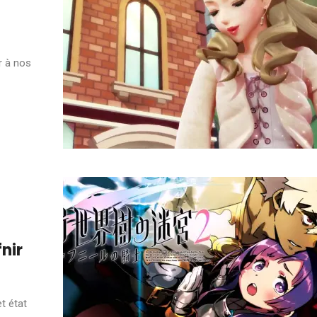
r à nos
nir
t état