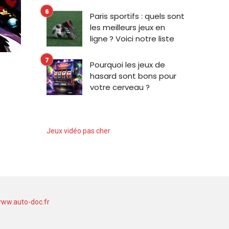
Paris sportifs : quels sont
les meilleurs jeux en
ligne ? Voici notre liste
Pourquoi les jeux de
hasard sont bons pour
votre cerveau ?
Jeux vidéo pas cher
ww.auto-doc.fr