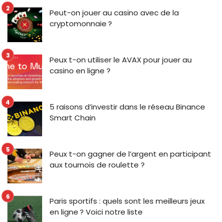
Peut-on jouer au casino avec de la
cryptomonnaie ?
Peux t-on utiliser le AVAX pour jouer au
casino en ligne ?
5 raisons d’investir dans le réseau Binance
Smart Chain
Peux t-on gagner de l’argent en participant
aux tournois de roulette ?
Paris sportifs : quels sont les meilleurs jeux
en ligne ? Voici notre liste