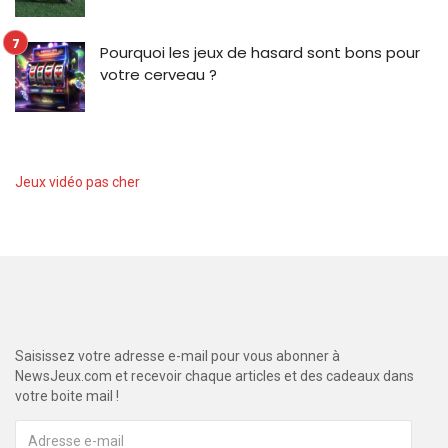
Pourquoi les jeux de hasard sont bons pour
votre cerveau ?
Jeux vidéo pas cher
Saisissez votre adresse e-mail pour vous abonner à
NewsJeux.com et recevoir chaque articles et des cadeaux dans
votre boite mail !
Adresse