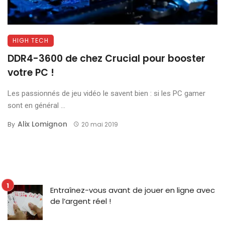
HIGH TECH
DDR4-3600 de chez Crucial pour booster
votre PC !
Les passionnés de jeu vidéo le savent bien : si les PC gamer
sont en général ...
Alix Lomignon
By
20 mai 2019
Entraînez-vous avant de jouer en ligne avec
de l’argent réel !