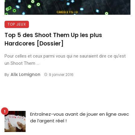
TOP JEUX
Top 5 des Shoot Them Up les plus
Hardcores [Dossier]
Pour celles et ceux parmi vous qui ne sauraient dire ce qu’est
un Shoot Them ...
Alix Lomignon
By
9 janvier 2016
Entraînez-vous avant de jouer en ligne avec
de l’argent réel !