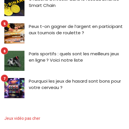
Smart Chain
Peux t-on gagner de l’argent en participant
aux tournois de roulette ?
Paris sportifs : quels sont les meilleurs jeux
en ligne ? Voici notre liste
Pourquoi les jeux de hasard sont bons pour
votre cerveau ?
Jeux vidéo pas cher