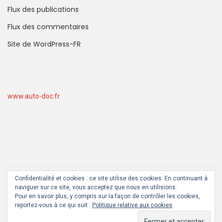
Flux des publications
Flux des commentaires
Site de WordPress-FR
www.auto-doc.fr
Confidentialité et cookies : ce site utilise des cookies. En continuant à
By
BKNinja
naviguer sur ce site, vous acceptez que nous en utilisions.
Pour en savoir plus, y compris sur la façon de contrôler les cookies,
reportez-vous à ce qui suit :
Politique relative aux cookies
JEUX VIDEO PAS CHER JUSQU’À -70%
HIGH TECH
TEST
DOSSIER
JEUX CONCOURS JEUX VIDÉO
MENTIONS LÉGALES