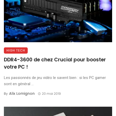
HIGH TECH
DDR4-3600 de chez Crucial pour booster
votre PC !
Les passionnés de jeu vidéo le savent bien : si les PC gamer
sont en général ...
Alix Lomignon
By
20 mai 2019