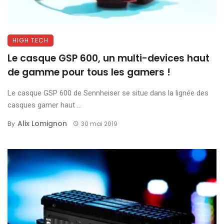
HIGH TECH
Le casque GSP 600, un multi-devices haut
de gamme pour tous les gamers !
Le casque GSP 600 de Sennheiser se situe dans la lignée des
casques gamer haut ...
Alix Lomignon
By
30 mai 2019