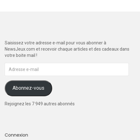
Saisissez votre adresse e-mail pour vous abonner à
NewsJeux.com et recevoir chaque articles et des cadeaux dans
votre boite mail !
Adresse
e-
mail
Abonnez-vous
Rejoignez les 7 949 autres abonnés
Connexion