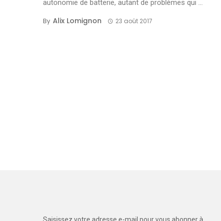
autonomie de batterie, autant de problèmes qui ...
Alix Lomignon
By
23 août 2017
Saisissez votre adresse e-mail pour vous abonner à