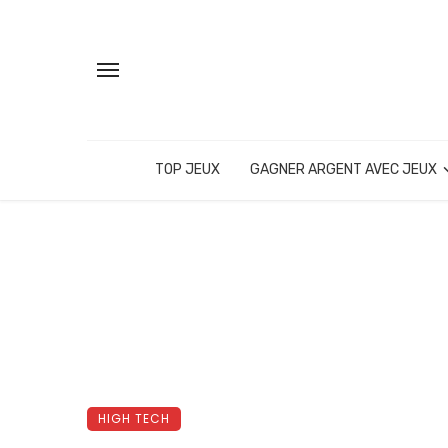
TOP JEUX
GAGNER ARGENT AVEC JEUX
HIGH TECH