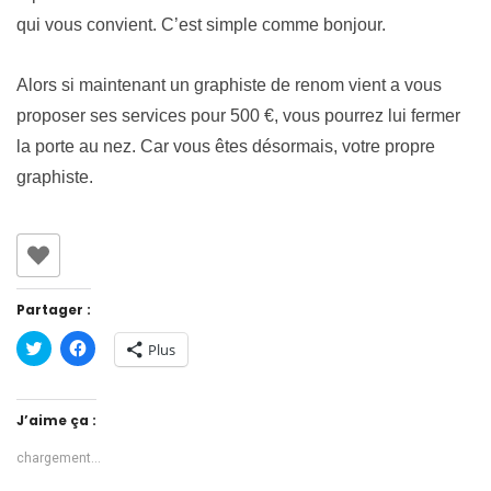
qui vous
convient. C’est simple comme bonjour.
Alors si maintenant un graphiste de renom vient a vous
proposer ses services pour 500 €, vous pourrez lui fermer
la porte au nez. Car vous êtes désormais, votre propre
graphiste.
Partager :
Cliquez
Cliquez
Plus
pour
pour
partager
partager
sur
sur
Twitter(ouvre
Facebook(ouvre
dans
dans
J’aime ça :
une
une
nouvelle
nouvelle
fenêtre)
fenêtre)
chargement…