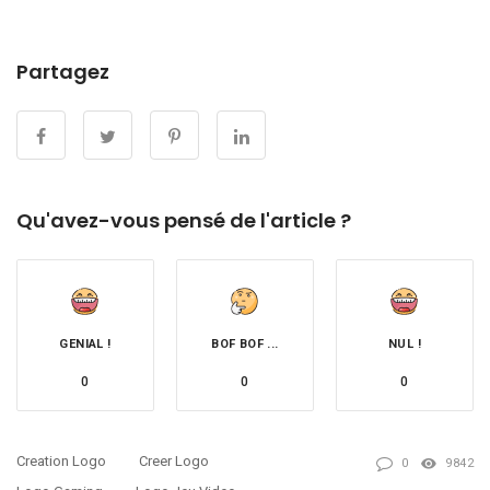
Partagez
Qu'avez-vous pensé de l'article ?
GENIAL !
BOF BOF ...
NUL !
0
0
0
Creation Logo
Creer Logo
0
9842