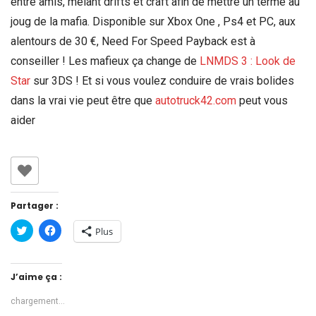
entre amis, mêlant drifts et craft afin de mettre un terme au
joug de la mafia. Disponible sur Xbox One , Ps4 et PC, aux
alentours de 30 €, Need For Speed Payback est à
conseiller ! Les mafieux ça change de
LNMDS 3 : Look de
Star
sur 3DS ! Et si vous voulez conduire de vrais bolides
dans la vrai vie peut être que
autotruck42.com
peut vous
aider
Partager :
Cliquez
Cliquez
Plus
pour
pour
partager
partager
sur
sur
Twitter(ouvre
Facebook(ouvre
dans
dans
J’aime ça :
une
une
nouvelle
nouvelle
fenêtre)
fenêtre)
chargement…