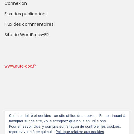
Connexion
Flux des publications
Flux des commentaires
Site de WordPress-FR
www.auto-doc.fr
Confidentialité et cookies : ce site utilise des cookies. En continuant à
By
BKNinja
naviguer sur ce site, vous acceptez que nous en utilisions.
Pour en savoir plus, y compris sur la façon de contrôler les cookies,
reportez-vous à ce qui suit :
Politique relative aux cookies
JEUX VIDEO PAS CHER JUSQU’À -70%
HIGH TECH
TEST