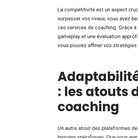
La compétitivité est un aspect cr
surpasser vos rivaux, vous avez be
ces services de coaching. Grâce à u
gameplay et une évaluation approfo
vous pouvez affiner vos stratégi
Adaptabilité
: les atouts
coaching
Un autre atout des plateformes de 
besoins spécifiques. Que vous ayez