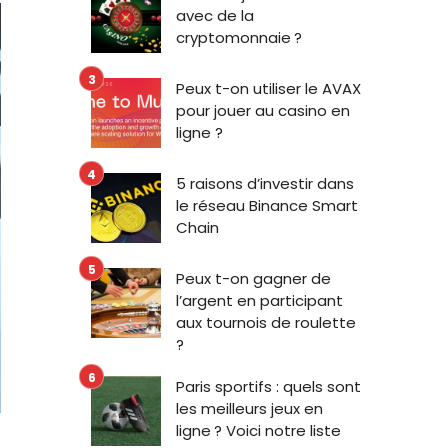
avec de la
cryptomonnaie ?
Peux t-on utiliser le AVAX
pour jouer au casino en
ligne ?
5 raisons d’investir dans
le réseau Binance Smart
Chain
Peux t-on gagner de
l’argent en participant
aux tournois de roulette
?
Paris sportifs : quels sont
les meilleurs jeux en
ligne ? Voici notre liste