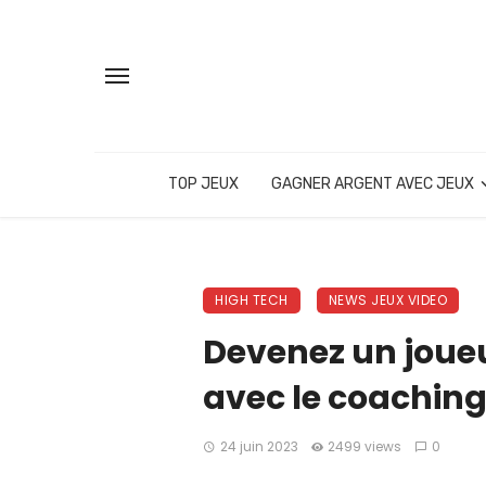
TOP JEUX
GAGNER ARGENT AVEC JEUX
HIGH TECH
NEWS JEUX VIDEO
Devenez un joueu
avec le coachin
24 juin 2023
2499 views
0