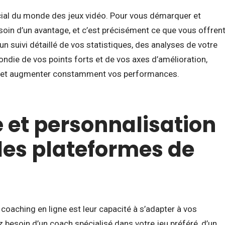
ucial du monde des jeux vidéo. Pour vous démarquer et
soin d’un avantage, et c’est précisément ce que vous offren
n suivi détaillé de vos statistiques, des analyses de votre
ndie de vos points forts et de vos axes d’amélioration,
es et augmenter constamment vos performances.
 et personnalisation
 des plateformes de
coaching en ligne est leur capacité à s’adapter à vos
 besoin d’un coach spécialisé dans votre jeu préféré, d’un