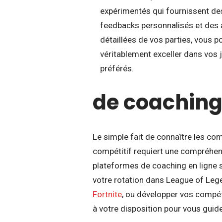
expérimentés qui fournissent de
feedbacks personnalisés et des 
détaillées de vos parties, vous 
véritablement exceller dans vos 
préférés.
de coachin
Le simple fait de connaître les com
compétitif requiert une compréhen
plateformes de coaching en ligne s
votre rotation dans League of Le
Fortnite
, ou développer vos compét
à votre disposition pour vous guide