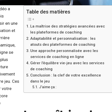
idéo a
Table des matières
ois
ir en une
La maîtrise des stratégies avancées avec
sation et
les plateformes de coaching
rière
Adaptabilité et personnalisation : les
atouts des plateformes de coaching
namique,
Une approche personnalisée avec les
igne se
services de coaching en ligne
 plus
Gérer l’équilibre vie-jeu avec les services
cture
de coaching
tivement
Conclusion : la clef de votre excellence
e jeu. Ces
dans le jeu
J’aime ça :
 votre
core
e