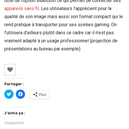
doté de l’option Bluetooth ce qui permet de connecter ses
appareils sans fil
. Les utilisateurs l’apprécient pour la
qualité de son image mais aussi son format compact qui le
rend pratique à transporter pour ses soirées gaming. On
l’utilisera d’ailleurs plutôt dans ce cadre car il n’est pas
vraiment adapté à un usage professionnel (projection de
présentations au bureau par exemple).
Partager :
Cliquez
Cliquez
Plus
pour
pour
partager
partager
sur
sur
Twitter(ouvre
Facebook(ouvre
dans
dans
J’aime ça :
une
une
nouvelle
nouvelle
fenêtre)
fenêtre)
chargement…