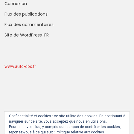
Connexion
Flux des publications
Flux des commentaires
Site de WordPress-FR
www.auto-doc.fr
Confidentialité et cookies : ce site utilise des cookies. En continuant à
By
BKNinja
naviguer sur ce site, vous acceptez que nous en utilisions.
Pour en savoir plus, y compris sur la façon de contrôler les cookies,
reportez-vous à ce qui suit :
Politique relative aux cookies
JEUX VIDEO PAS CHER JUSQU’À -70%
HIGH TECH
TEST