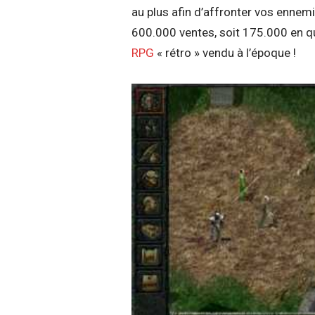
au plus afin d’affronter vos ennem
600.000 ventes, soit 175.000 en q
RPG
« rétro » vendu à l’époque !