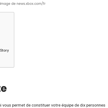
Image de news.xbox.com/fr
 Story
te
qui vous permet de constituer votre équipe de dix personnes