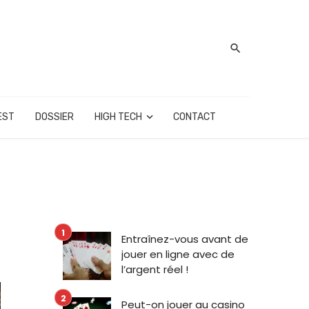
EST
DOSSIER
HIGH TECH
CONTACT
Entraînez-vous avant de
jouer en ligne avec de
l’argent réel !
Peut-on jouer au casino