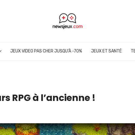
JEUX VIDEO PAS CHER JUSQU’À -70%
JEUX ET SANTÉ
T
rs RPG à l’ancienne !