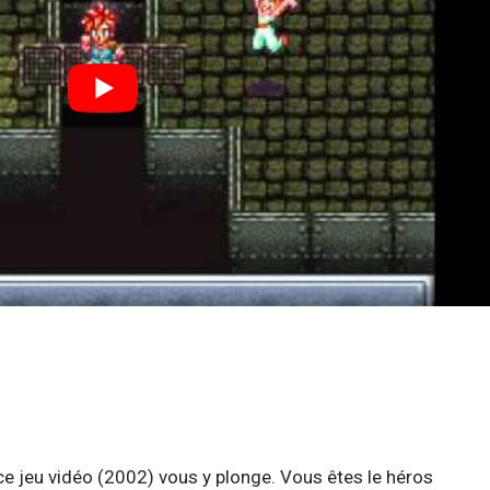
 ce jeu vidéo (2002) vous y plonge. Vous êtes le héros