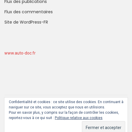
Flux des publications
Flux des commentaires
Site de WordPress-FR
www.auto-doc.fr
Confidentialité et cookies : ce site utilise des cookies. En continuant à
By
BKNinja
naviguer sur ce site, vous acceptez que nous en utilisions.
Pour en savoir plus, y compris sur la façon de contrôler les cookies,
reportez-vous à ce qui suit :
Politique relative aux cookies
JEUX VIDEO PAS CHER JUSQU’À -70%
HIGH TECH
TEST
DOSSIER
JEUX CONCOURS JEUX VIDÉO
MENTIONS LÉGALES